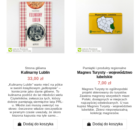
Strona główna
Pamiątki i produkty regionalne
Kulinarny Lublin
Magnes Turysty - województwo
lubelskie
33,00 zł
7,00 zł
„Kulinarny Lublin” warto mieć na półce
w swoim książkowym „jadłospisie” –
Magnes Turysty to ogólnopolski
koniecznie jako danie główne. To
projekt skierowany do turystów.
kulinarna podróż do lat młodości wielu
Zawiera magnesy wszystkich miast
Czytelników, zwłaszcza tych, którzy
Polski, dostępnych w miejscach
dobrze pamiętają siermiężne lata PRL-
najczęściej odwiedzanych. U nas
u. Młodsi zaś muszą uwierzyć na
kupisz Magnes Turysty - województwo
słowo: ówczesne władze rzeczywiście
lubelskie. Zbierz niepowtarzalną
w pewnym czasie uważały, że skoro
kolekcję magnesów.
kiszona kapusta ma tyle samo...
Dodaj do koszyka
Dodaj do koszyka