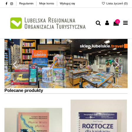
Regulamin
Moje konto
Wyloguj się
Lista życzeń (
0
)
0
Polecane produkty