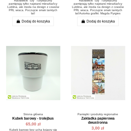
"Racławicki" czy "Turystyczny"
"Racławicki" czy "Turystyczny"
pamiętają tylko najstarsi mieszkańcy
pamiętają tylko najstarsi mieszkańcy
Lublina, ale moda na design z czasów
Lublina, ale moda na design z czasów
PRL wraca. Poczujcie smak tamtych
PRL wraca. Poczujcie smak tamtych
lat!
lat!Autorka grafiki: Magda Pyrgies
Dodaj do koszyka
Dodaj do koszyka
Strona główna
Pamiątki i produkty regionalne
Kubek barowy - trolejbus
Zakładka papierowa
dwustronna
65,00 zł
3,00 zł
Kubek barowy bez ucha kojarzy się