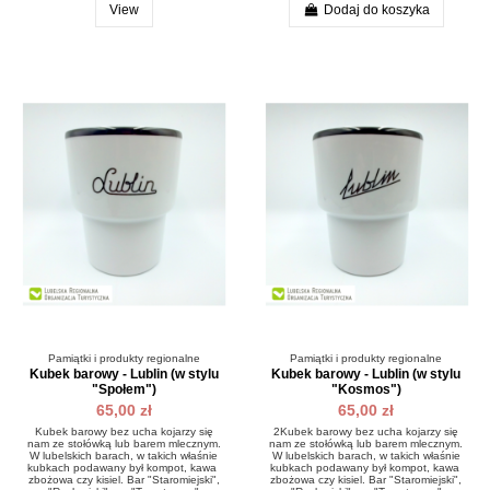
View
Dodaj do koszyka
Pamiątki i produkty regionalne
Pamiątki i produkty regionalne
Kubek barowy - Lublin (w stylu
Kubek barowy - Lublin (w stylu
"Społem")
"Kosmos")
65,00 zł
65,00 zł
Kubek barowy bez ucha kojarzy się
2Kubek barowy bez ucha kojarzy się
nam ze stołówką lub barem mlecznym.
nam ze stołówką lub barem mlecznym.
W lubelskich barach, w takich właśnie
W lubelskich barach, w takich właśnie
kubkach podawany był kompot, kawa
kubkach podawany był kompot, kawa
zbożowa czy kisiel. Bar "Staromiejski",
zbożowa czy kisiel. Bar "Staromiejski",