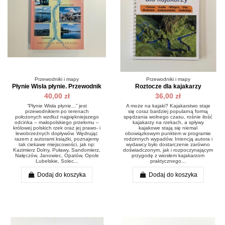
Przewodniki i mapy
Przewodniki i mapy
Płynie Wisła płynie. Przewodnik
Roztocze dla kajakarzy
40,00 zł
36,00 zł
“Płynie Wisła płynie...” jest
A może na kajaki? Kajakarstwo staje
przewodnikiem po terenach
się coraz bardziej popularną formą
położonych wzdłuż najpiękniejszego
spędzania wolnego czasu, rośnie ilość
odcinka – małopolskiego przełomu –
kajakarzy na rzekach, a spływy
królowej polskich rzek oraz jej prawo- i
kajakowe stają się niemal
lewobrzeżnych dopływów. Wędrując
obowiązkowym punktem w programie
razem z autorami książki, poznajemy
rodzinnych wypadów. Intencją autora i
tak ciekawe miejscowości, jak np:
wydawcy było dostarczenie zarówno
Kazimierz Dolny, Puławy, Sandomierz,
doświadczonym, jak i rozpoczynającym
Nałęczów, Janowiec, Opatów, Opole
przygodę z wiosłem kajakarzom
Lubelskie, Solec...
praktycznego...
Dodaj do koszyka
Dodaj do koszyka