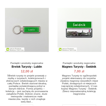
Pamiątki i produkty regionalne
Pamiątki i produkty regionalne
Brelok Turysty - Lublin
Magnes Turysty - Świdnik
12,00 zł
7,00 zł
5Brelok turysty to projekt powstały z
Magnes Turysty to ogólnopolski
myślą o turystach, kolekcjonerach i
projekt skierowany do turystów.
zbieraczach odwiedzających miasta w
Zawiera magnesy wszystkich miast
całej Polsce. Brelok stanowi idealną
Polski, dostępnych w miejscach
pamiątkę potwierdzającą pobyt w
najczęściej odwiedzanych. U nas
danym mieście. Forma projektu –
kupisz Magnes Turysty - Świdnik.
kolekcja – jest zachętą do poznawania
Zbierz niepowtarzalną kolekcję
zakątków Polski. Dobrze znane, duże
magnesów.
metropolie i malownicze małe
miasteczka, każde z nich znajduje
swój ślad...