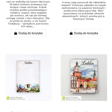
nam ze stołówką lub barem mlecznym.
A może mały prezencik dla miłośników
W takich kubkach podawany był
książek? Kolorowa zakładka do książki
kompot i kawa zbożowa. Kubek
wydrukowana na papierze kredowym i
ozdabia grafika przedstawiająca
powleczona błyszczącą folią. Wzór
trolejbus, pojazd, który wygląda
opracowany na podstawie obrazów
jak autobus, ale tak jak tramwaj
akwarelowych, których autorką jest p.
energię czerpie z sieci trakcyjnej. Tyle,
Katarzyna Tomala.
że jeździ po jezdni, a nie torach.
Trolejbusy – wymyślone pod koniec
XIX wieku,...
Dodaj do koszyka
Dodaj do koszyka