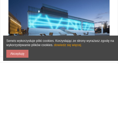
Serwis wykorzystuje pliki cookies. Korzystając ze strony wyrażasz zgodę na
wykorzystywanie plików cookies.
dowiedz się więcej.
Akceptuję
sklep.lubelskie.travel
Lubelska Regionalna Organizacja Turystyczna
W sklepie internetowym
sklep.lubelskie.travel
znajdziesz interesujące wydawnictwa i pamiątki z
Lublina. W ofercie posiadamy również produkty
regionalne. Zapraszamy także do naszej