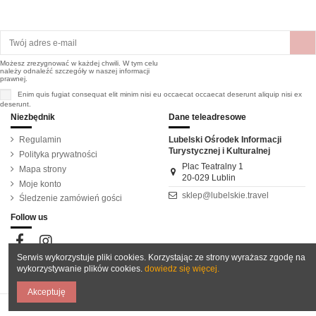
Możesz zrezygnować w każdej chwili. W tym celu
należy odnaleźć szczegóły w naszej informacji
prawnej.
Enim quis fugiat consequat elit minim nisi eu occaecat occaecat deserunt aliquip nisi ex
deserunt.
Niezbędnik
Dane teleadresowe
Regulamin
Lubelski Ośrodek Informacji
Turystycznej i Kulturalnej
Polityka prywatności
Plac Teatralny 1
Mapa strony
20-029 Lublin
Moje konto
sklep@lubelskie.travel
Śledzenie zamówień gości
Follow us
Serwis wykorzystuje pliki cookies. Korzystając ze strony wyrażasz zgodę na
wykorzystywanie plików cookies.
dowiedz się więcej.
Akceptuję
Realizacja
Cedrowa Grupa