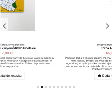
Pamiątki i produkty regionalne
Torba Akwarela
45,00 zł
sy
Pojemna torba z długimi uszami, można ją nosić również na ramieniu. Po złożeniu
U
mała i lekka, zmieści się w kieszeni lub torebce. Miej zawsze przy sobie i
ograniczaj zużycie plastiku zaśmiecającego świat. Świetnie się również sprawdzi
jako opakowanie na materiały dla uczestników konferencji. Nadaje się do prania.
Praktyczny upominek dla każdego.
Dodaj do koszyka