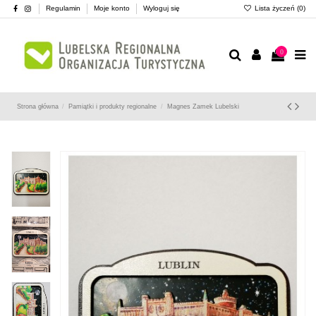
Regulamin
Moje konto
Wyloguj się
Lista życzeń (
0
)
0
Strona główna
Pamiątki i produkty regionalne
Magnes Zamek Lubelski