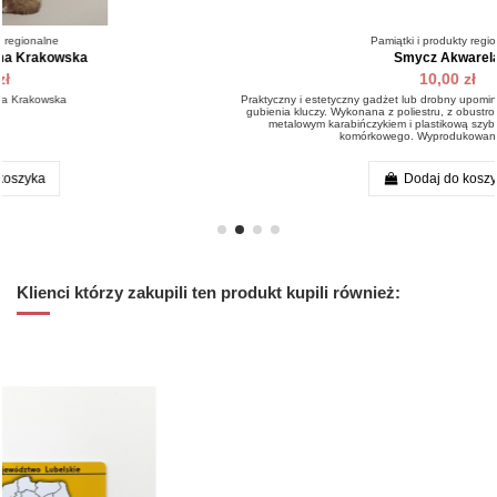
Pamiątki i produkty regionalne
Smycz Akwarela
10,00 zł
Praktyczny i estetyczny gadżet lub drobny upominek, pomoże rozwiązać problem
gubienia kluczy. Wykonana z poliestru, z obustronnym nadrukiem. Zakończona
metalowym karabińczykiem i plastikową szybkozłączką do np. telefonu
komórkowego. Wyprodukowana w Polsce.
Dodaj do koszyka
Klienci którzy zakupili ten produkt kupili również: