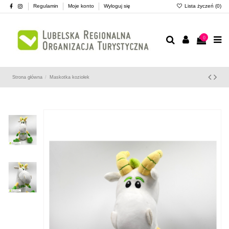
Regulamin
Moje konto
Wyloguj się
Lista życzeń (
0
)
0
Strona główna
Maskotka koziołek