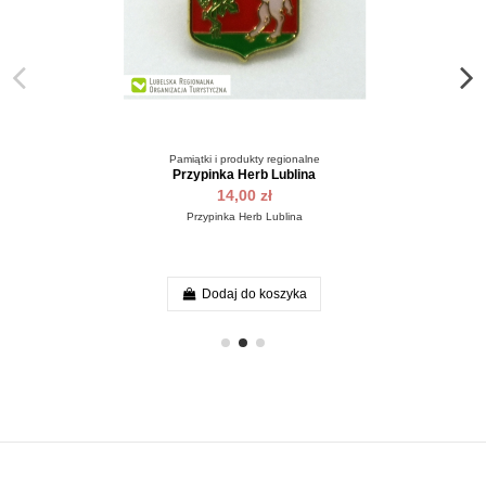
Strona główna
Mini notes
8,00 zł
Mały, praktyczny notesik z akwarelową okładką to świetna pa
Dodaj do koszyka